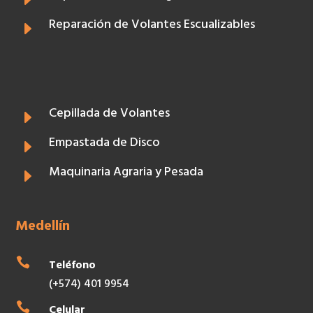
Reparación de Volantes Escualizables
E
Cepillada de Volantes
E
Empastada de Disco
E
Maquinaria Agraria y Pesada
E
Medellín

Teléfono
(+574) 401 9954

Celular